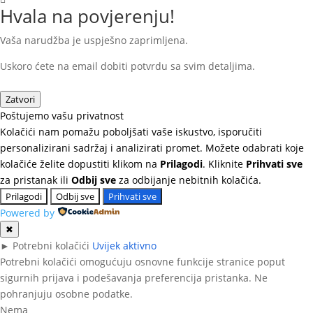
Hvala na povjerenju!
Vaša narudžba je uspješno zaprimljena.
Uskoro ćete na email dobiti potvrdu sa svim detaljima.
Zatvori
Poštujemo vašu privatnost
Kolačići nam pomažu poboljšati vaše iskustvo, isporučiti
personalizirani sadržaj i analizirati promet. Možete odabrati koje
kolačiće želite dopustiti klikom na
Prilagodi
. Kliknite
Prihvati sve
za pristanak ili
Odbij sve
za odbijanje nebitnih kolačića.
Prilagodi
Odbij sve
Prihvati sve
Powered by
✖
►
Potrebni kolačići
Uvijek aktivno
Potrebni kolačići omogućuju osnovne funkcije stranice poput
sigurnih prijava i podešavanja preferencija pristanka. Ne
pohranjuju osobne podatke.
Nema