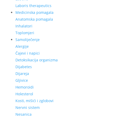
Laboris therapeutics
Medicinska pomagala
Anatomska pomagala
Inhalatori
Toplomjeri
Samoliječenje
Alergije
Čajevi i napici
Detoksikacija organizma
Dijabetes
Dijareja
Gljivice
Hemoroidi
Holesterol
Kosti, mišići i zglobovi
Nervni sistem
Nesanica