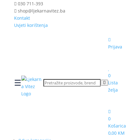
030 711-393
shop@ljekarnavitez.ba
Kontakt
Uvjeti korištenja
Prijava
0
☰
Lista
želja
0
Košarica
0,00 KM