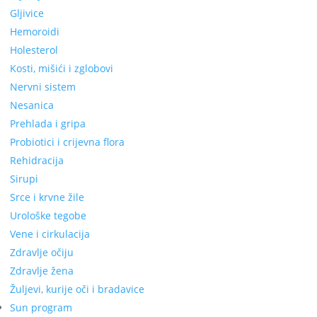
Gljivice
Hemoroidi
Holesterol
Kosti, mišići i zglobovi
Nervni sistem
Nesanica
Prehlada i gripa
Probiotici i crijevna flora
Rehidracija
Sirupi
Srce i krvne žile
Urološke tegobe
Vene i cirkulacija
Zdravlje očiju
Zdravlje žena
Žuljevi, kurije oči i bradavice
Sun program