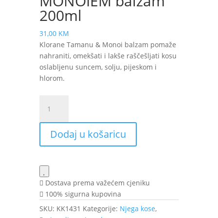
MONOIEM balzam
200ml
31,00
KM
Klorane Tamanu & Monoi balzam pomaže
nahraniti, omekšati i lakše raščešljati kosu
oslabljenu suncem, solju, pijeskom i
hlorom.
KLORANE
TAMANUOM
I
Dodaj u košaricu
MONOIEM
balzam
200ml
količina
Dostava prema važećem cjeniku
100% sigurna kupovina
SKU:
KK1431
Kategorije:
Njega kose
,