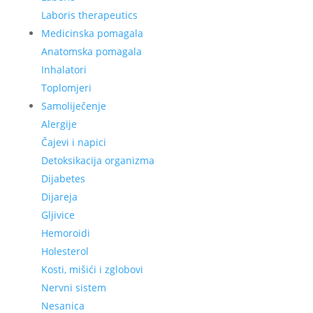
Laboris therapeutics
Medicinska pomagala
Anatomska pomagala
Inhalatori
Toplomjeri
Samoliječenje
Alergije
Čajevi i napici
Detoksikacija organizma
Dijabetes
Dijareja
Gljivice
Hemoroidi
Holesterol
Kosti, mišići i zglobovi
Nervni sistem
Nesanica