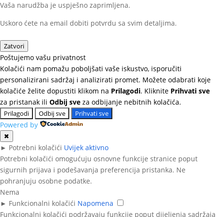
Vaša narudžba je uspješno zaprimljena.
Uskoro ćete na email dobiti potvrdu sa svim detaljima.
Zatvori
Poštujemo vašu privatnost
Kolačići nam pomažu poboljšati vaše iskustvo, isporučiti
personalizirani sadržaj i analizirati promet. Možete odabrati koje
kolačiće želite dopustiti klikom na
Prilagodi
. Kliknite
Prihvati sve
za pristanak ili
Odbij sve
za odbijanje nebitnih kolačića.
Prilagodi
Odbij sve
Prihvati sve
Powered by
✖
►
Potrebni kolačići
Uvijek aktivno
Potrebni kolačići omogućuju osnovne funkcije stranice poput
sigurnih prijava i podešavanja preferencija pristanka. Ne
pohranjuju osobne podatke.
Nema
►
Funkcionalni kolačići
Napomena
Funkcionalni kolačići podržavaju funkcije poput dijeljenja sadržaja