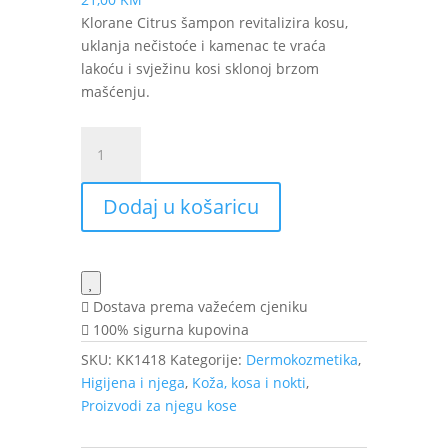
Klorane Citrus šampon revitalizira kosu,
uklanja nečistoće i kamenac te vraća
lakoću i svježinu kosi sklonoj brzom
mašćenju.
Klorane
Citrus
šampon
Dodaj u košaricu
za
revitalizaciju
kose
200
ml
Dostava prema važećem cjeniku
količina
100% sigurna kupovina
SKU:
KK1418
Kategorije:
Dermokozmetika
,
Higijena i njega
,
Koža, kosa i nokti
,
Proizvodi za njegu kose