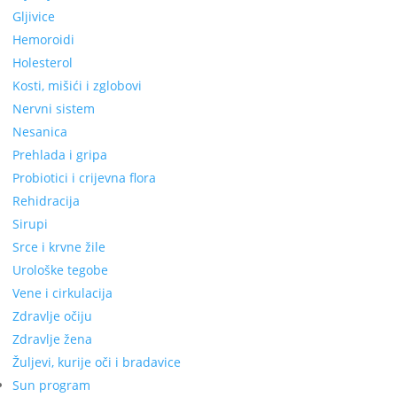
Gljivice
Hemoroidi
Holesterol
Kosti, mišići i zglobovi
Nervni sistem
Nesanica
Prehlada i gripa
Probiotici i crijevna flora
Rehidracija
Sirupi
Srce i krvne žile
Urološke tegobe
Vene i cirkulacija
Zdravlje očiju
Zdravlje žena
Žuljevi, kurije oči i bradavice
Sun program