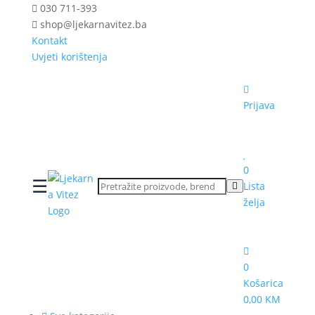
030 711-393
shop@ljekarnavitez.ba
Kontakt
Uvjeti korištenja
Prijava
0
☰
Lista
želja
0
Košarica
0,00 KM