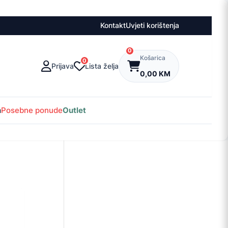
Kontakt
Uvjeti korištenja
0
Košarica
0
Prijava
Lista želja
0,00 KM
m
Posebne ponude
Outlet