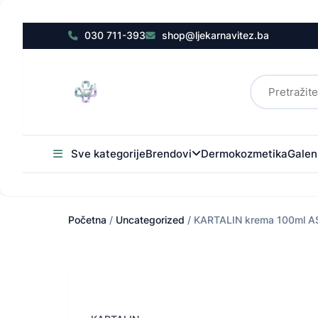
030 711-393
shop@ljekarnavitez.ba
Sve kategorije
Brendovi
Dermokozmetika
Galens
Početna
/
Uncategorized
/ KARTALIN krema 100ml A