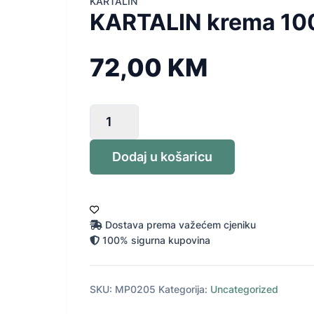
KARTALIN
KARTALIN krema 10
72,00
KM
KARTALIN
krema
100ml
Dodaj u košaricu
AST
količina
Dostava prema važećem cjeniku
100% sigurna kupovina
SKU:
MP0205
Kategorija:
Uncategorized