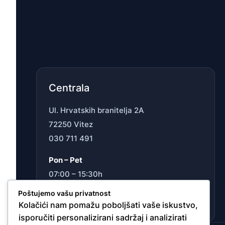
Centrala
Ul. Hrvatskih branitelja 2A
72250 Vitez
030 711 491
Pon – Pet
07:00 – 15:30h
Sub
Poštujemo vašu privatnost
Ne radimo
Kolačići nam pomažu poboljšati vaše iskustvo,
isporučiti personalizirani sadržaj i analizirati