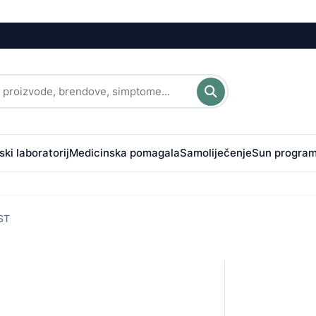
ki laboratorij
Medicinska pomagala
Samoliječenje
Sun progra
ST