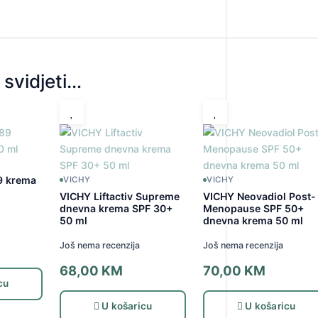
svidjeti…
9 krema
VICHY
VICHY
VICHY Liftactiv Supreme
VICHY Neovadiol Post-
dnevna krema SPF 30+
Menopause SPF 50+
50 ml
dnevna krema 50 ml
Još nema recenzija
Još nema recenzija
68,00
KM
70,00
KM
cu
U košaricu
U košaricu