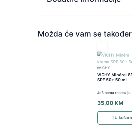
Možda će vam se također 
VICHY
VICHY Minéral 8
SPF 50+ 50 ml
Još nema recenzija
35,00
KM
U košari