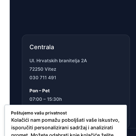
Centrala
Ul. Hrvatskih branitelja 2A
72250 Vitez
030 711 491
Pon – Pet
07:00 – 15:30h
Sub
Poštujemo vašu privatnost
Ne radimo
Kolačići nam pomažu poboljšati vaše iskustvo,
isporučiti personalizirani sadržaj i analizirati
promet. Možete odabrati koje kolačiće želite