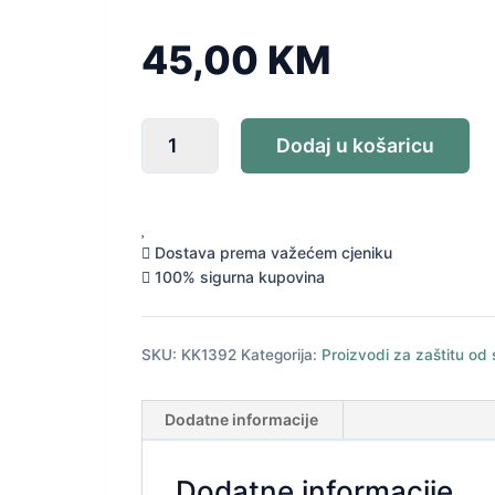
45,00
KM
ISISPHARMA
Dodaj u košaricu
UVEBLOC
SPF-
80
KREMA
40ml
Dostava prema važećem cjeniku
IP
100% sigurna kupovina
količina
SKU:
KK1392
Kategorija:
Proizvodi za zaštitu od
Dodatne informacije
Dodatne informacije