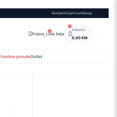
Kontakt
Uvjeti korištenja
0
Košarica
0
Prijava
Lista želja
0,00 KM
Posebne ponude
Outlet