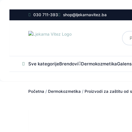
030 711-393
shop@ljekarnavitez.ba
Sve kategorije
Brendovi
Dermokozmetika
Galensk
Početna
/
Dermokozmetika
/
Proizvodi za zaštitu od 