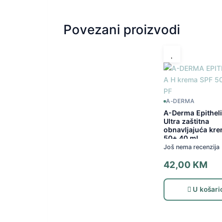
Povezani proizvodi
A-DERMA
A-Derma Epitheli
Ultra zaštitna
obnavljajuća kr
50+ 40 ml
Još nema recenzija
42,00
KM
U košari