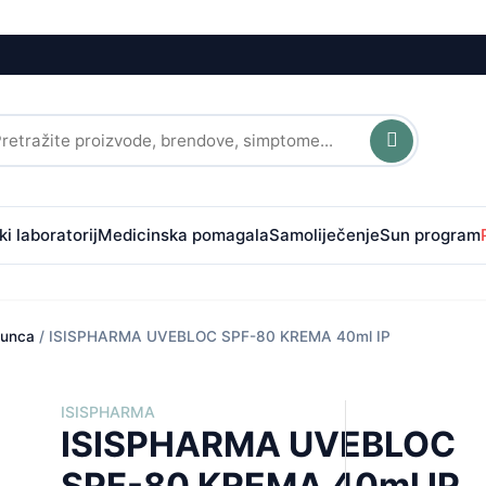
i laboratorij
Medicinska pomagala
Samoliječenje
Sun program
sunca
/ ISISPHARMA UVEBLOC SPF-80 KREMA 40ml IP
ISISPHARMA
ISISPHARMA UVEBLOC
SPF-80 KREMA 40ml IP