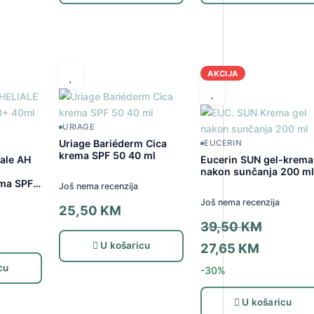
AKCIJA
URIAGE
Uriage Bariéderm Cica
EUCERIN
krema SPF 50 40 ml
ale AH
Eucerin SUN gel-krema
nakon sunčanja 200 m
ema SPF
Još nema recenzija
Još nema recenzija
25,50
KM
Izvorna
39,50
KM
cijena
Trenutna
U košaricu
27,65
KM
bila
cijena
cu
-30%
je:
je:
39,50 KM
27,65 KM.
U košaricu