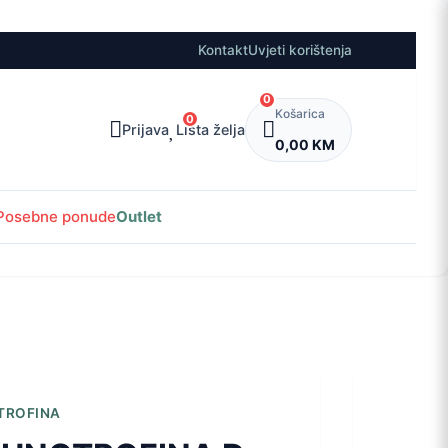
Kontakt
Uvjeti korištenja
0
Košarica
0
Prijava
Lista želja
0,00 KM
Posebne ponude
Outlet
TROFINA