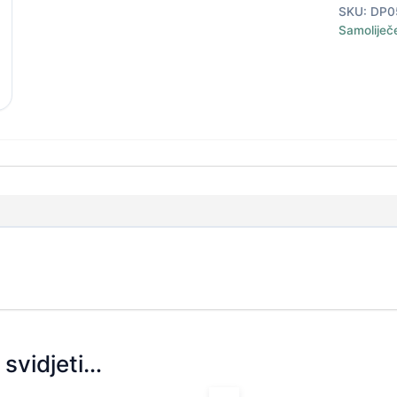
SKU:
DP0
Samoliječ
svidjeti…