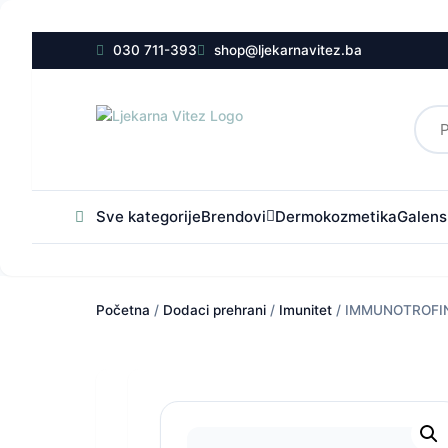
030 711-393
shop@ljekarnavitez.ba
Sve kategorije
Brendovi
Dermokozmetika
Galensk
Početna
/
Dodaci prehrani
/
Imunitet
/ IMMUNOTROFIN