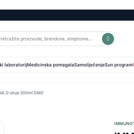
i laboratorij
Medicinska pomagala
Samoliječenje
Sun program
A D sirup 200ml DMG
IMMUNO