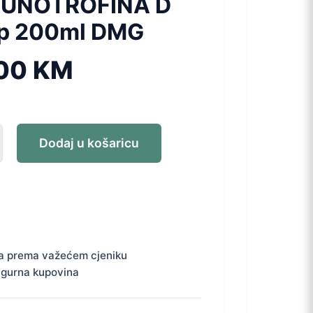
UNOTROFINA D
up 200ml DMG
,00
KM
ROFINA
Dodaj u košaricu
a prema važećem cjeniku
igurna kupovina