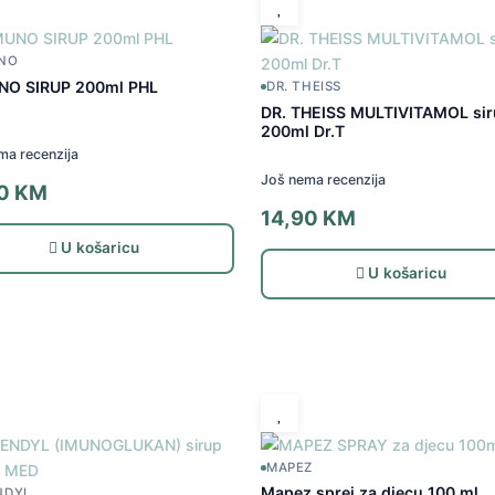
NO
NO SIRUP 200ml PHL
DR. THEISS
DR. THEISS MULTIVITAMOL si
200ml Dr.T
ma recenzija
Još nema recenzija
00
KM
14,90
KM
U košaricu
U košaricu
MAPEZ
Mapez sprej za djecu 100 ml
NDYL