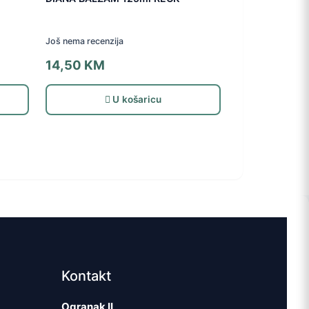
Još nema recenzija
14,50
KM
U košaricu
Kontakt
Ogranak II