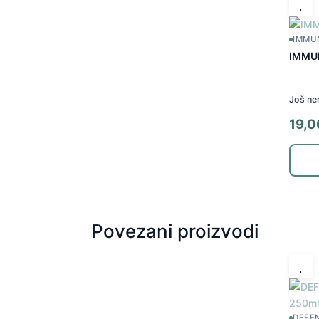
IMMU
IMMU
Još ne
19,
Povezani proizvodi
DEFE