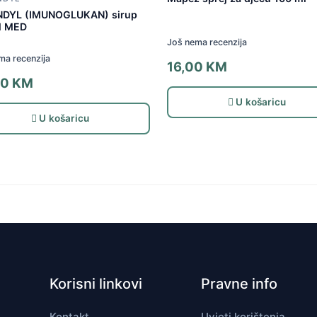
NDYL (IMUNOGLUKAN) sirup
l MED
Još nema recenzija
ma recenzija
16,00
KM
00
KM
U košaricu
U košaricu
Korisni linkovi
Pravne info
Kontakt
Uvjeti korištenja