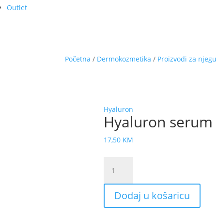
Outlet
Početna
/
Dermokozmetika
/
Proizvodi za njegu
Hyaluron
Hyaluron serum 
17,50
KM
Hyaluron
serum
50
Dodaj u košaricu
ml
količina