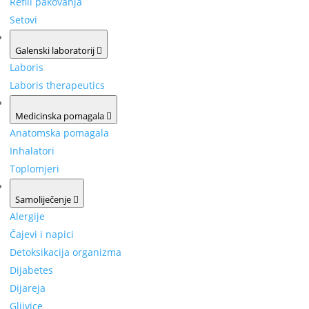
Refill pakovanja
Setovi
Galenski laboratorij
Laboris
Laboris therapeutics
Medicinska pomagala
Anatomska pomagala
Inhalatori
Toplomjeri
Samoliječenje
Alergije
Čajevi i napici
Detoksikacija organizma
Dijabetes
Dijareja
Gljivice