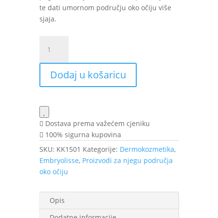
te dati umornom području oko očiju više
sjaja.
Embryolisse
Radiant
Eye
Dodaj u košaricu
stik
za
područje
oko
očiju
Dostava prema važećem cjeniku
4,5
100% sigurna kupovina
g
SKU:
KK1501
Kategorije:
Dermokozmetika
,
količina
Embryolisse
,
Proizvodi za njegu područja
oko očiju
Opis
Dodatne informacije