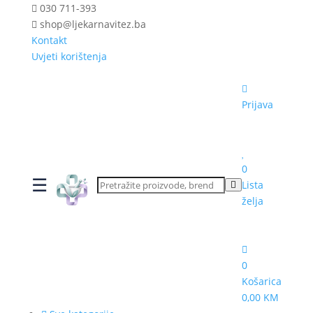
030 711-393
shop@ljekarnavitez.ba
Kontakt
Uvjeti korištenja
Prijava
0
☰
Lista
želja
0
Košarica
0,00 KM