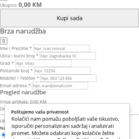
0,00 KM
Ukupno:
Kupi sada
Brza narudžba
Ime i Prezime *
Ulica i kućni broj *
Grad *
Postanski broj *
Mobitel / Telefon *
Email adresa *
Pregled narudžbe
Iznos artikala:
0,00 KM
Dostava:
Izračun nakon unosa adrese
Poštujemo vašu privatnost
Kolačići nam pomažu poboljšati vaše iskustvo,
Ukupno za platiti:
0,00 KM
isporučiti personalizirani sadržaj i analizirati
Način plaćanja:
promet. Možete odabrati koje kolačiće želite
Otkupnina (Plaćanje pouzećem)