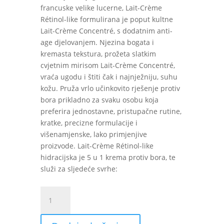
francuske velike lucerne, Lait-Crème
Rétinol-like formulirana je poput kultne
Lait-Crème Concentré, s dodatnim anti-
age djelovanjem. Njezina bogata i
kremasta tekstura, prožeta slatkim
cvjetnim mirisom Lait-Crème Concentré,
vraća ugodu i štiti čak i najnježniju, suhu
kožu. Pruža vrlo učinkovito rješenje protiv
bora prikladno za svaku osobu koja
preferira jednostavne, pristupačne rutine,
kratke, precizne formulacije i
višenamjenske, lako primjenjive
proizvode. Lait-Crème Rétinol-like
hidracijska je 5 u 1 krema protiv bora, te
služi za sljedeće svrhe:
Embryolisse
Lait
Creme