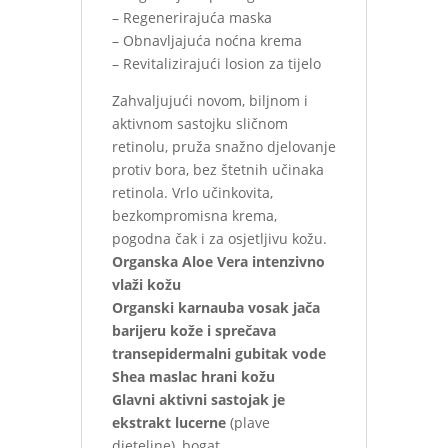
– Regenerirajuća maska
– Obnavljajuća noćna krema
– Revitalizirajući losion za tijelo
Zahvaljujući novom, biljnom i
aktivnom sastojku sličnom
retinolu, pruža snažno djelovanje
protiv bora, bez štetnih učinaka
retinola. Vrlo učinkovita,
bezkompromisna krema,
pogodna čak i za osjetljivu kožu.
Organska Aloe Vera intenzivno
vlaži kožu
Organski karnauba vosak jača
barijeru kože i sprečava
transepidermalni gubitak vode
Shea maslac hrani kožu
Glavni aktivni sastojak je
ekstrakt lucerne
(plave
djeteline), bogat