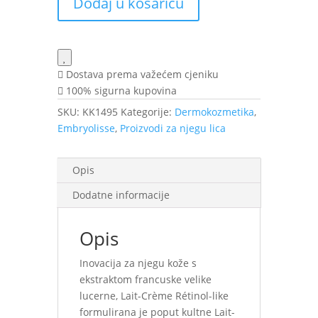
Dodaj u košaricu
Retinol-
like
krema
75
ml
Dostava prema važećem cjeniku
količina
100% sigurna kupovina
SKU:
KK1495
Kategorije:
Dermokozmetika
,
Embryolisse
,
Proizvodi za njegu lica
Opis
Dodatne informacije
Opis
Inovacija za njegu kože s
ekstraktom francuske velike
lucerne, Lait-Crème Rétinol-like
formulirana je poput kultne Lait-