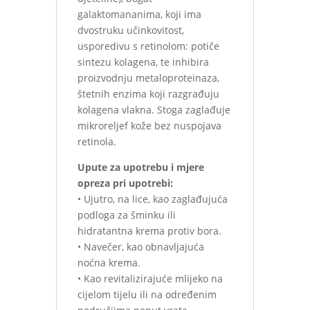
galaktomananima, koji ima
dvostruku učinkovitost,
usporedivu s retinolom: potiče
sintezu kolagena, te inhibira
proizvodnju metaloproteinaza,
štetnih enzima koji razgrađuju
kolagena vlakna. Stoga zaglađuje
mikroreljef kože bez nuspojava
retinola.
Upute za upotrebu i mjere
opreza pri upotrebi:
• Ujutro, na lice, kao zaglađujuća
podloga za šminku ili
hidratantna krema protiv bora.
• Navečer, kao obnavljajuća
noćna krema.
• Kao revitalizirajuće mlijeko na
cijelom tijelu ili na određenim