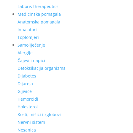
Laboris therapeutics
Medicinska pomagala
Anatomska pomagala
Inhalatori
Toplomjeri
Samoliječenje
Alergije
Čajevi i napici
Detoksikacija organizma
Dijabetes
Dijareja
Gljivice
Hemoroidi
Holesterol
Kosti, mišići i zglobovi
Nervni sistem
Nesanica