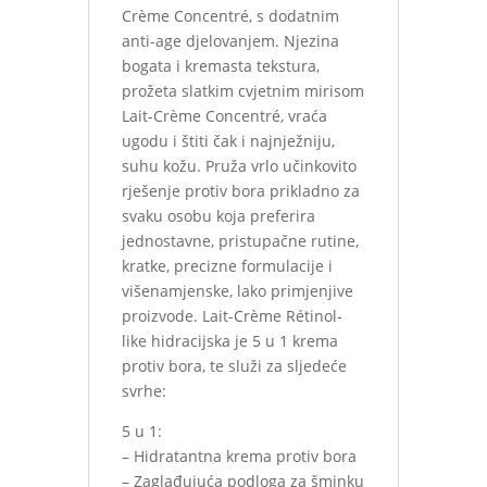
Crème Concentré, s dodatnim
anti-age djelovanjem. Njezina
bogata i kremasta tekstura,
prožeta slatkim cvjetnim mirisom
Lait-Crème Concentré, vraća
ugodu i štiti čak i najnježniju,
suhu kožu. Pruža vrlo učinkovito
rješenje protiv bora prikladno za
svaku osobu koja preferira
jednostavne, pristupačne rutine,
kratke, precizne formulacije i
višenamjenske, lako primjenjive
proizvode. Lait-Crème Rétinol-
like hidracijska je 5 u 1 krema
protiv bora, te služi za sljedeće
svrhe:
5 u 1:
– Hidratantna krema protiv bora
– Zaglađujuća podloga za šminku