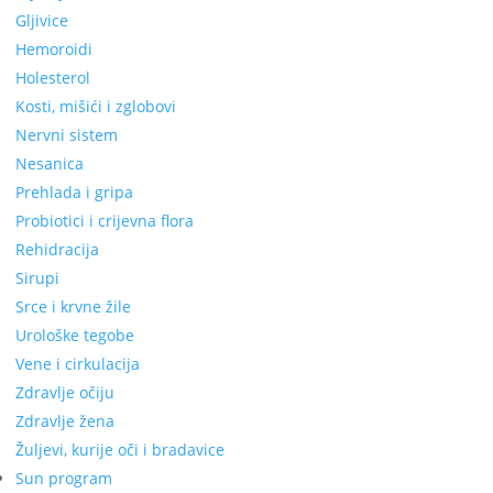
Gljivice
Hemoroidi
Holesterol
Kosti, mišići i zglobovi
Nervni sistem
Nesanica
Prehlada i gripa
Probiotici i crijevna flora
Rehidracija
Sirupi
Srce i krvne žile
Urološke tegobe
Vene i cirkulacija
Zdravlje očiju
Zdravlje žena
Žuljevi, kurije oči i bradavice
Sun program