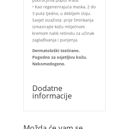
područjima poput vrata.
• Kao regenerirajuća maska, 2 do
3 puta tjedno, u debljem sloju.
Savjet vizažista: prije šminkanja
izmasirajte kožu mliječnom
kremom nalik retinolu za učinak
zaglađivanja i punjenja.
Dermatološki testirano.
Pogodno za osjetljivu kožu.
Nekomedogeno.
Dodatne
informacije
Možda će vam se