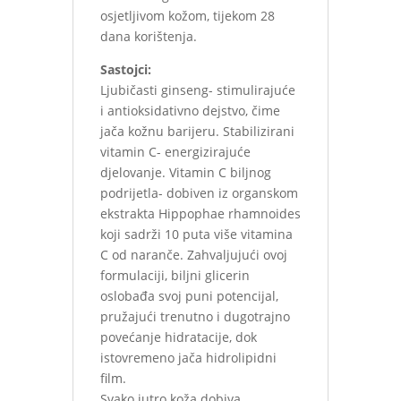
osjetljivom kožom, tijekom 28
dana korištenja.
Sastojci:
Ljubičasti ginseng- stimulirajuće
i antioksidativno dejstvo, čime
jača kožnu barijeru. Stabilizirani
vitamin C- energizirajuće
djelovanje. Vitamin C biljnog
podrijetla- dobiven iz organskom
ekstrakta Hippophae rhamnoides
koji sadrži 10 puta više vitamina
C od naranče. Zahvaljujući ovoj
formulaciji, biljni glicerin
oslobađa svoj puni potencijal,
pružajući trenutno i dugotrajno
povećanje hidratacije, dok
istovremeno jača hidrolipidni
film.
Svako jutro koža dobiva