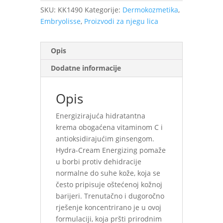
količina
SKU:
KK1490
Kategorije:
Dermokozmetika
,
Embryolisse
,
Proizvodi za njegu lica
Opis
Dodatne informacije
Opis
Energizirajuća hidratantna
krema obogaćena vitaminom C i
antioksidirajućim ginsengom.
Hydra-Cream Energizing pomaže
u borbi protiv dehidracije
normalne do suhe kože, koja se
često pripisuje oštećenoj kožnoj
barijeri. Trenutačno i dugoročno
rješenje koncentrirano je u ovoj
formulaciji, koja pršti prirodnim