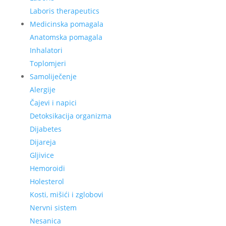
Laboris therapeutics
Medicinska pomagala
Anatomska pomagala
Inhalatori
Toplomjeri
Samoliječenje
Alergije
Čajevi i napici
Detoksikacija organizma
Dijabetes
Dijareja
Gljivice
Hemoroidi
Holesterol
Kosti, mišići i zglobovi
Nervni sistem
Nesanica