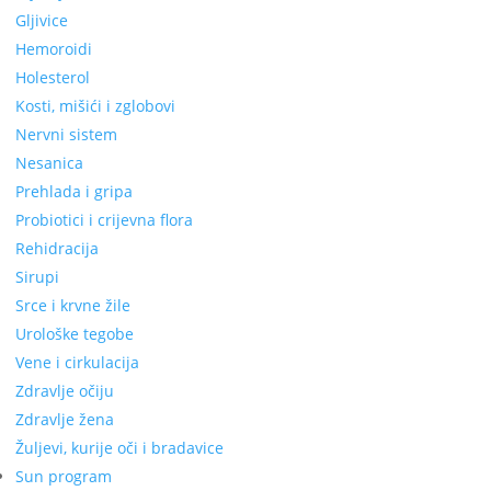
Gljivice
Hemoroidi
Holesterol
Kosti, mišići i zglobovi
Nervni sistem
Nesanica
Prehlada i gripa
Probiotici i crijevna flora
Rehidracija
Sirupi
Srce i krvne žile
Urološke tegobe
Vene i cirkulacija
Zdravlje očiju
Zdravlje žena
Žuljevi, kurije oči i bradavice
Sun program