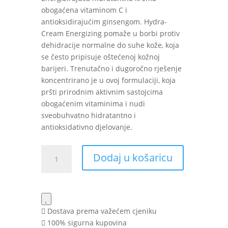
obogaćena vitaminom C i
antioksidirajućim ginsengom. Hydra-
Cream Energizing pomaže u borbi protiv
dehidracije normalne do suhe kože, koja
se često pripisuje oštećenoj kožnoj
barijeri. Trenutačno i dugoročno rješenje
koncentrirano je u ovoj formulaciji, koja
pršti prirodnim aktivnim sastojcima
obogaćenim vitaminima i nudi
sveobuhvatno hidratantno i
antioksidativno djelovanje.
Embryolisse
Dodaj u košaricu
Hydra
Cream
Energizing
krema
40
Dostava prema važećem cjeniku
ml
100% sigurna kupovina