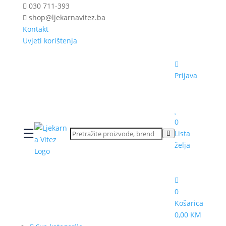
030 711-393
shop@ljekarnavitez.ba
Kontakt
Uvjeti korištenja
Prijava
0
☰
Lista
želja
0
Košarica
0,00 KM