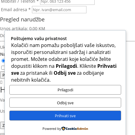
Mobitel / Telefon *
Email adresa *
Pregled narudžbe
Iznos artikala:
0,00 KM
Dostava:
Izračun nakon unosa adrese
Poštujemo vašu privatnost
Kolačići nam pomažu poboljšati vaše iskustvo,
Ukupno za platiti:
0,00 KM
isporučiti personalizirani sadržaj i analizirati
Način plaćanja:
promet. Možete odabrati koje kolačiće želite
Otkupnina (Plaćanje pouzećem)
dopustiti klikom na
Prilagodi
. Kliknite
Prihvati
Slažem se s Uvjetima korištenja i Politikom privatnosti.*
sve
za pristanak ili
Odbij sve
za odbijanje
Potvrdi narudzbu
nebitnih kolačića.
Hvala na povjerenju!
Prilagodi
Vaša narudžba je uspješno zaprimljena.
Odbij sve
Uskoro ćete na email dobiti potvrdu sa svim detaljima.
Prihvati sve
Zatvori
Powered by