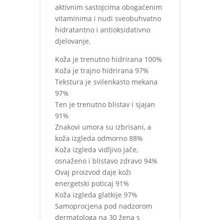
aktivnim sastojcima obogaćenim
vitaminima i nudi sveobuhvatno
hidratantno i antioksidativno
djelovanje.
Koža je trenutno hidrirana 100%
Koža je trajno hidrirana 97%
Tekstura je svilenkasto mekana
97%
Ten je trenutno blistav i sjajan
91%
Znakovi umora su izbrisani, a
koža izgleda odmorno 88%
Koža izgleda vidljivo jače,
osnaženo i blistavo zdravo 94%
Ovaj proizvod daje koži
energetski poticaj 91%
Koža izgleda glatkije 97%
Samoprocjena pod nadzorom
dermatologa na 30 žena s