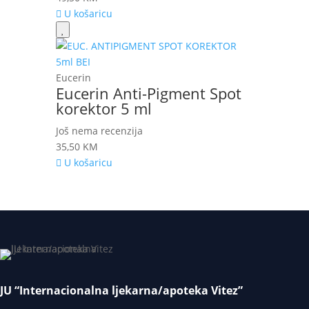
U košaricu
Eucerin
Eucerin Anti-Pigment Spot
korektor 5 ml
Još nema recenzija
35,50
KM
U košaricu
JU “Internacionalna ljekarna/apoteka Vitez”