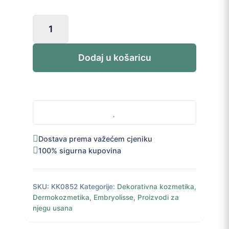
Embryolisse
Color
Balm
3u1
Dodaj u košaricu
tonirani
stik
Intense
Red
2,5
g
količina
Dostava prema važećem cjeniku
100% sigurna kupovina
SKU:
KK0852
Kategorije:
Dekorativna kozmetika
,
Dermokozmetika
,
Embryolisse
,
Proizvodi za
njegu usana