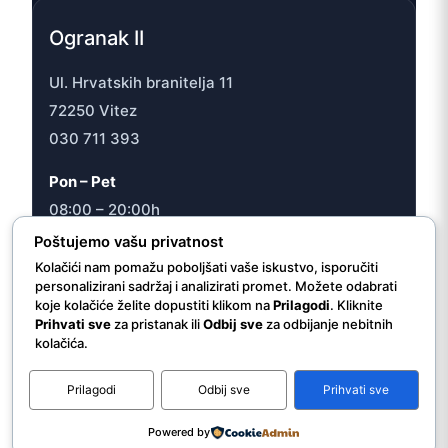
Ogranak II
Ul. Hrvatskih branitelja 11
72250 Vitez
030 711 393
Pon – Pet
08:00 – 20:00h
Sub
Poštujemo vašu privatnost
08:00 – 16:30h
Kolačići nam pomažu poboljšati vaše iskustvo, isporučiti
personalizirani sadržaj i analizirati promet. Možete odabrati
koje kolačiće želite dopustiti klikom na
Prilagodi
. Kliknite
Prihvati sve
za pristanak ili
Odbij sve
za odbijanje nebitnih
kolačića.
© 2026 JU “Internacionalna ljekarna/apoteka Vitez”
Prilagodi
Odbij sve
Prihvati sve
Powered by