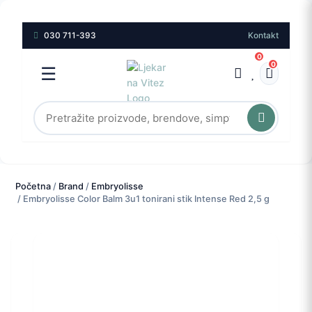
030 711-393
Kontakt
0
0
☰
Početna
/
Brand
/
Embryolisse
/ Embryolisse Color Balm 3u1 tonirani stik Intense Red 2,5 g