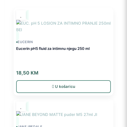
EUCERIN
Eucerin pH5 fluid za intimnu njegu 250 ml
18,50
KM
U košaricu
JANE IREDALE