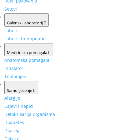
Refill pakovanja
Setovi
Galenski laboratorij
Laboris
Laboris therapeutics
Medicinska pomagala
Anatomska pomagala
Inhalatori
Toplomjeri
Samoliječenje
Alergije
Čajevi i napici
Detoksikacija organizma
Dijabetes
Dijareja
Gljivice