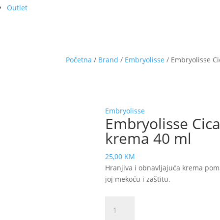
Outlet
Početna
/
Brand
/
Embryolisse
/ Embryolisse Ci
Embryolisse
Embryolisse Cical
krema 40 ml
25,00
KM
Hranjiva i obnavljajuća krema poma
joj mekoću i zaštitu.
Embryolisse
Cicalisse