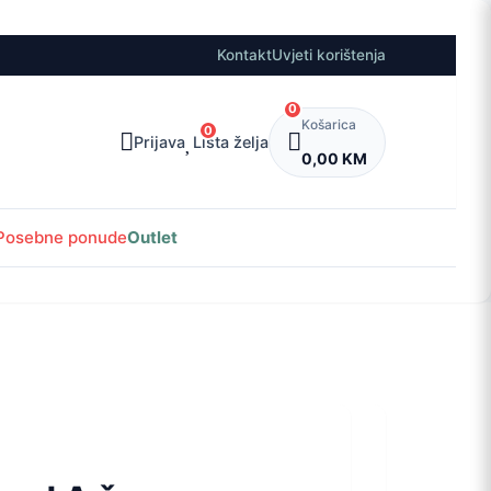
Kontakt
Uvjeti korištenja
0
Košarica
0
Prijava
Lista želja
0,00 KM
Posebne ponude
Outlet