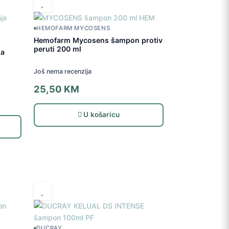
HEMOFARM MYCOSENS
Hemofarm Mycosens šampon protiv
peruti 200 ml
ja
Još nema recenzija
25,50
KM
U košaricu
DUCRAY