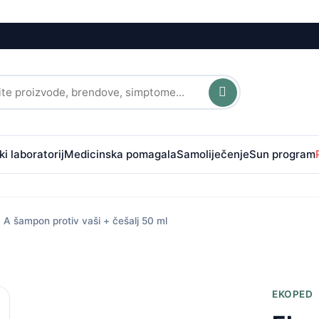
i laboratorij
Medicinska pomagala
Samoliječenje
Sun program
A šampon protiv vaši + češalj 50 ml
EKOPED