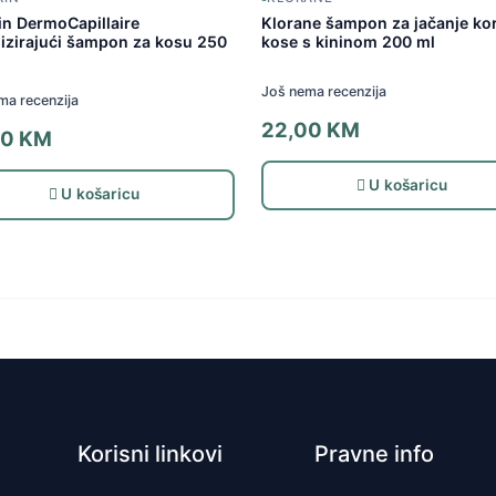
in DermoCapillaire
Klorane šampon za jačanje ko
alizirajući šampon za kosu 250
kose s kininom 200 ml
Još nema recenzija
ma recenzija
22,00
KM
00
KM
U košaricu
U košaricu
Korisni linkovi
Pravne info