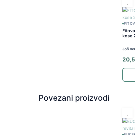
FITO
Fitov
kose 
Još ne
20,
Povezani proizvodi
EUCE