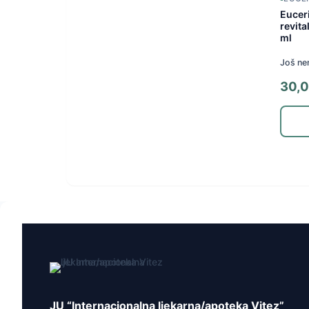
Eucer
revit
ml
Još ne
30,
JU “Internacionalna ljekarna/apoteka Vitez”