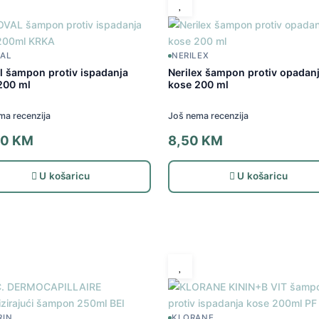
VAL
NERILEX
al šampon protiv ispadanja
Nerilex šampon protiv opadan
200 ml
kose 200 ml
ma recenzija
Još nema recenzija
50
KM
8,50
KM
U košaricu
U košaricu
RIN
KLORANE