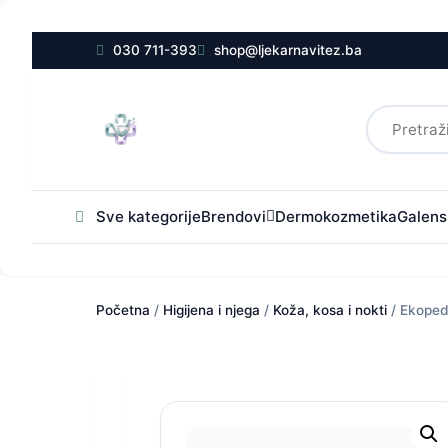
030 711-393
shop@ljekarnavitez.ba
Sve kategorije
Brendovi
Dermokozmetika
Galensk
Početna
/
Higijena i njega
/
Koža, kosa i nokti
/ Ekoped 