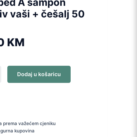
ped A šampon
iv vaši + češalj 50
60
KM
Dodaj u košaricu
a prema važećem cjeniku
igurna kupovina