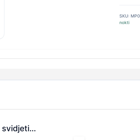
SKU:
MP0
nokti
svidjeti…