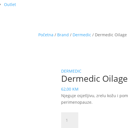
Outlet
Početna
/
Brand
/
Dermedic
/ Dermedic Oilage
DERMEDIC
Dermedic Oilage
62,00
KM
Njeguje osjetljivu, zrelu kožu i pom
perimenopauze.
Dermedic
Oilage