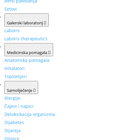
Refill pakovanja
Setovi
Galenski laboratorij
Laboris
Laboris therapeutics
Medicinska pomagala
Anatomska pomagala
Inhalatori
Toplomjeri
Samoliječenje
Alergije
Čajevi i napici
Detoksikacija organizma
Dijabetes
Dijareja
Gljivice