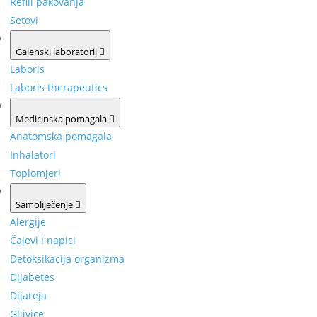
Refill pakovanja
Setovi
Galenski laboratorij
Laboris
Laboris therapeutics
Medicinska pomagala
Anatomska pomagala
Inhalatori
Toplomjeri
Samoliječenje
Alergije
Čajevi i napici
Detoksikacija organizma
Dijabetes
Dijareja
Gljivice