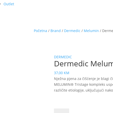
Outlet
Početna
/
Brand
/
Dermedic
/
Melumin
/ Derme
DERMEDIC
Dermedic Melumi
37,00
KM
Nježna pjena za čišćenje je blagi či
MELUMIN® Tristage kompleks uspor
različite etiologije, uključujući nak
Dermedic