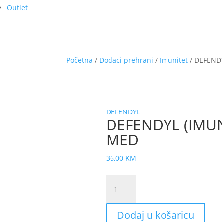
Outlet
Početna
/
Dodaci prehrani
/
Imunitet
/ DEFEND
DEFENDYL
DEFENDYL (IMU
MED
36,00
KM
DEFENDYL
(IMUNOGLUKAN)
sirup
Dodaj u košaricu
120ml