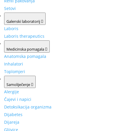
Refill pakovanja
Setovi
Galenski laboratorij
Laboris
Laboris therapeutics
Medicinska pomagala
Anatomska pomagala
Inhalatori
Toplomjeri
Samoliječenje
Alergije
Čajevi i napici
Detoksikacija organizma
Dijabetes
Dijareja
Gljivice