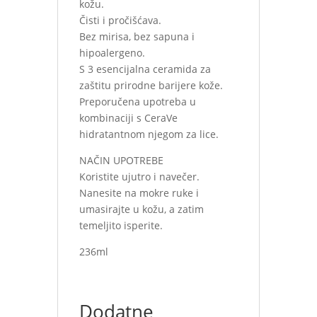
kožu.
Čisti i pročišćava.
Bez mirisa, bez sapuna i
hipoalergeno.
S 3 esencijalna ceramida za
zaštitu prirodne barijere kože.
Preporučena upotreba u
kombinaciji s CeraVe
hidratantnom njegom za lice.
NAČIN UPOTREBE
Koristite ujutro i navečer.
Nanesite na mokre ruke i
umasirajte u kožu, a zatim
temeljito isperite.
236ml
Dodatne