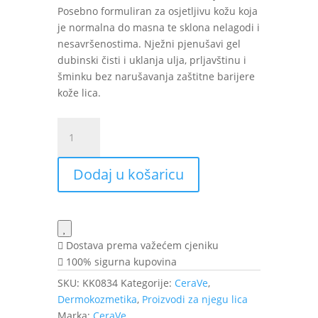
Posebno formuliran za osjetljivu kožu koja
je normalna do masna te sklona nelagodi i
nesavršenostima. Nježni pjenušavi gel
dubinski čisti i uklanja ulja, prljavštinu i
šminku bez narušavanja zaštitne barijere
kože lica.
CeraVe
Pjenušavi
gel
Dodaj u košaricu
za
čišćenje
236
ml
količina
Dostava prema važećem cjeniku
100% sigurna kupovina
SKU:
KK0834
Kategorije:
CeraVe
,
Dermokozmetika
,
Proizvodi za njegu lica
Marka:
CeraVe