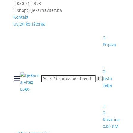
030 711-393
shop@ljekarnavitez.ba
Kontakt
Uvjeti korištenja
Prijava
0
☰
Lista
želja
0
Košarica
0,00 KM