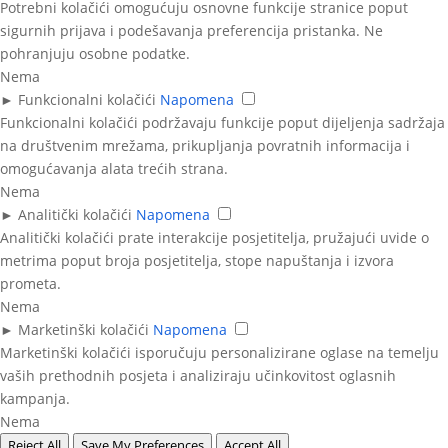
Potrebni kolačići omogućuju osnovne funkcije stranice poput
sigurnih prijava i podešavanja preferencija pristanka. Ne
pohranjuju osobne podatke.
Nema
►
Funkcionalni kolačići
Napomena
Funkcionalni kolačići podržavaju funkcije poput dijeljenja sadržaja
na društvenim mrežama, prikupljanja povratnih informacija i
omogućavanja alata trećih strana.
Nema
►
Analitički kolačići
Napomena
Analitički kolačići prate interakcije posjetitelja, pružajući uvide o
metrima poput broja posjetitelja, stope napuštanja i izvora
prometa.
Nema
►
Marketinški kolačići
Napomena
Marketinški kolačići isporučuju personalizirane oglase na temelju
vaših prethodnih posjeta i analiziraju učinkovitost oglasnih
kampanja.
Nema
Reject All
Save My Preferences
Accept All