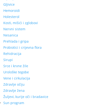
Gljivice
Hemoroidi
Holesterol
Kosti, mišići i zglobovi
Nervni sistem
Nesanica
Prehlada i gripa
Probiotici i crijevna flora
Rehidracija
Sirupi
Srce i krvne žile
Urološke tegobe
Vene i cirkulacija
Zdravlje očiju
Zdravlje žena
Žuljevi, kurije oči i bradavice
Sun program