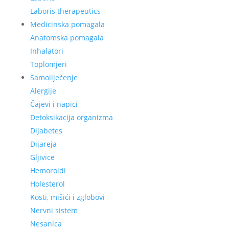
Laboris therapeutics
Medicinska pomagala
Anatomska pomagala
Inhalatori
Toplomjeri
Samoliječenje
Alergije
Čajevi i napici
Detoksikacija organizma
Dijabetes
Dijareja
Gljivice
Hemoroidi
Holesterol
Kosti, mišići i zglobovi
Nervni sistem
Nesanica