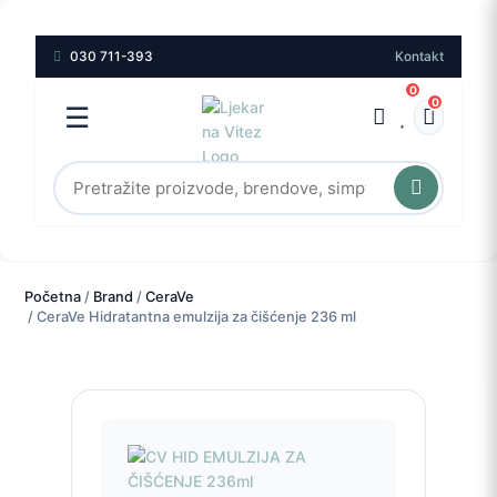
030 711-393
Kontakt
0
0
☰
Početna
/
Brand
/
CeraVe
/ CeraVe Hidratantna emulzija za čišćenje 236 ml