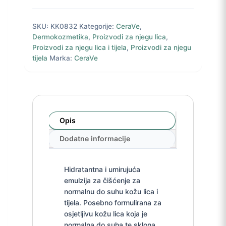
SKU:
KK0832
Kategorije:
CeraVe
,
Dermokozmetika
,
Proizvodi za njegu lica
,
Proizvodi za njegu lica i tijela
,
Proizvodi za njegu
tijela
Marka:
CeraVe
Opis
Dodatne informacije
Hidratantna i umirujuća
emulzija za čišćenje za
normalnu do suhu kožu lica i
tijela. Posebno formulirana za
osjetljivu kožu lica koja je
normalna do suha te sklona