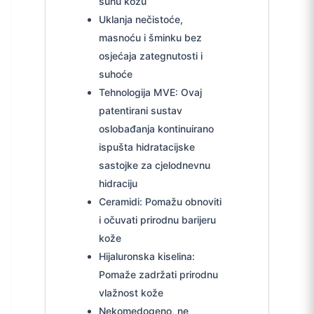
suhu kožu
Uklanja nečistoće,
masnoću i šminku bez
osjećaja zategnutosti i
suhoće
Tehnologija MVE: Ovaj
patentirani sustav
oslobađanja kontinuirano
ispušta hidratacijske
sastojke za cjelodnevnu
hidraciju
Ceramidi: Pomažu obnoviti
i očuvati prirodnu barijeru
kože
Hijaluronska kiselina:
Pomaže zadržati prirodnu
vlažnost kože
Nekomedogeno, ne