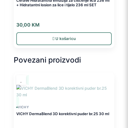
CeraVe Hidratantna emulzija za čišćenje lica 236 ml
+ Hidratantni losion za lice i tijelo 236 ml SET
30,00
KM
U košaricu
Povezani proizvodi
VICHY
VICHY DermaBlend 3D korektivni puder br.25 30 ml