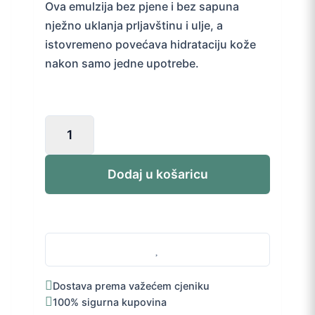
Ova emulzija bez pjene i bez sapuna
nježno uklanja prljavštinu i ulje, a
istovremeno povećava hidrataciju kože
nakon samo jedne upotrebe.
CeraVe
Hidratantna
emulzija
za
Dodaj u košaricu
čišćenje
236
ml
količina
Dostava prema važećem cjeniku
100% sigurna kupovina