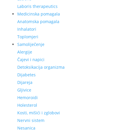
Laboris therapeutics
Medicinska pomagala
Anatomska pomagala
Inhalatori
Toplomjeri
Samoliječenje
Alergije
Čajevi i napici
Detoksikacija organizma
Dijabetes
Dijareja
Gljivice
Hemoroidi
Holesterol
Kosti, mišići i zglobovi
Nervni sistem
Nesanica