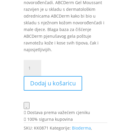
novorođenčadi. ABCDerm Gel Moussant
razvijen je u skladu s dermatološkim
odrednicama ABCDerm kako bi bio u
skladu s nježnom kožom novorođenčadi i
male djece. Blaga baza za čišćenje
ABCDerm pjenušavog gela poštuje
ravnotežu kože i kose svih tipova, čak i
najosjetljivijih.
Bioderma
ABCDerm
pjenušavi
Dodaj u košaricu
gel
200
ml
količina
Dostava prema važećem cjeniku
100% sigurna kupovina
SKU:
KK0871
Kategorije:
Bioderma
,