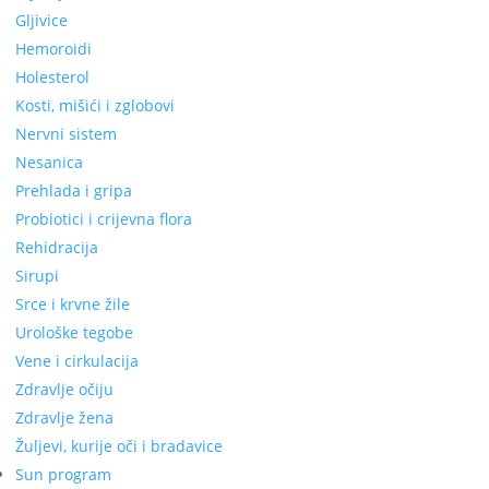
Gljivice
Hemoroidi
Holesterol
Kosti, mišići i zglobovi
Nervni sistem
Nesanica
Prehlada i gripa
Probiotici i crijevna flora
Rehidracija
Sirupi
Srce i krvne žile
Urološke tegobe
Vene i cirkulacija
Zdravlje očiju
Zdravlje žena
Žuljevi, kurije oči i bradavice
Sun program