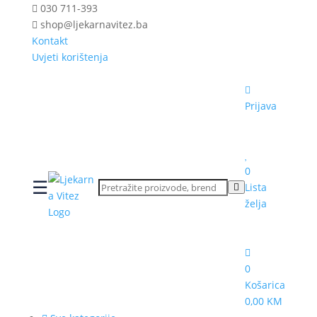
030 711-393
shop@ljekarnavitez.ba
Kontakt
Uvjeti korištenja
Prijava
0
☰
Lista
želja
0
Košarica
0,00 KM