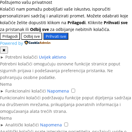
Poštujemo vašu privatnost
Kolačići nam pomažu poboljšati vaše iskustvo, isporučiti
personalizirani sadržaj i analizirati promet. Možete odabrati koje
kolačiće želite dopustiti klikom na
Prilagodi
. Kliknite
Prihvati sve
za pristanak ili
Odbij sve
za odbijanje nebitnih kolačića.
Prilagodi
Odbij sve
Prihvati sve
Powered by
✖
►
Potrebni kolačići
Uvijek aktivno
Potrebni kolačići omogućuju osnovne funkcije stranice poput
sigurnih prijava i podešavanja preferencija pristanka. Ne
pohranjuju osobne podatke.
Nema
►
Funkcionalni kolačići
Napomena
Funkcionalni kolačići podržavaju funkcije poput dijeljenja sadržaja
na društvenim mrežama, prikupljanja povratnih informacija i
omogućavanja alata trećih strana.
Nema
►
Analitički kolačići
Napomena
Analitički kolačići prate interakcije posjetitelja, pružajući uvide o