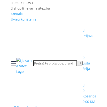
030 711-393
shop@ljekarnavitez.ba
Kontakt
Uvjeti korištenja
Prijava
0
☰
Lista
želja
0
Košarica
0,00 KM