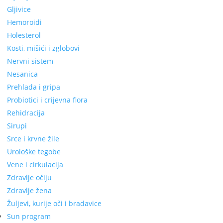
Gljivice
Hemoroidi
Holesterol
Kosti, mišići i zglobovi
Nervni sistem
Nesanica
Prehlada i gripa
Probiotici i crijevna flora
Rehidracija
Sirupi
Srce i krvne žile
Urološke tegobe
Vene i cirkulacija
Zdravlje očiju
Zdravlje žena
Žuljevi, kurije oči i bradavice
Sun program