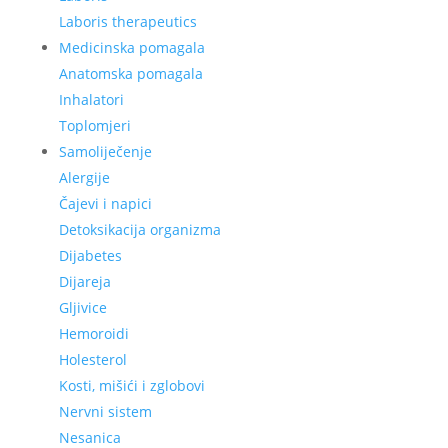
Laboris therapeutics
Medicinska pomagala
Anatomska pomagala
Inhalatori
Toplomjeri
Samoliječenje
Alergije
Čajevi i napici
Detoksikacija organizma
Dijabetes
Dijareja
Gljivice
Hemoroidi
Holesterol
Kosti, mišići i zglobovi
Nervni sistem
Nesanica