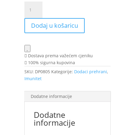
BIMUNAL
IMUNO
ADULTS
Dodaj u košaricu
cap.
a
30
AMB
količina
Dostava prema važećem cjeniku
100% sigurna kupovina
SKU:
DP0805
Kategorije:
Dodaci prehrani
,
Imunitet
Dodatne informacije
Dodatne
informacije