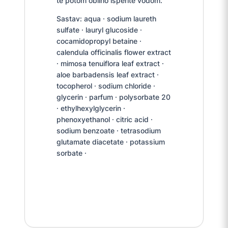
te potom obilno isperite vodom.
Sastav: aqua · sodium laureth
sulfate · lauryl glucoside ·
cocamidopropyl betaine ·
calendula officinalis flower extract
· mimosa tenuiflora leaf extract ·
aloe barbadensis leaf extract ·
tocopherol · sodium chloride ·
glycerin · parfum · polysorbate 20
· ethylhexylglycerin ·
phenoxyethanol · citric acid ·
sodium benzoate · tetrasodium
glutamate diacetate · potassium
sorbate ·