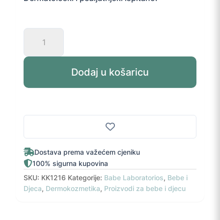
Laboratorios
BABÉ
Pediatric
Gel
Dodaj u košaricu
za
kupanje
500
ml
količina
Dostava prema važećem cjeniku
100% sigurna kupovina
SKU:
KK1216
Kategorije:
Babe Laboratorios
,
Bebe i
Djeca
,
Dermokozmetika
,
Proizvodi za bebe i djecu