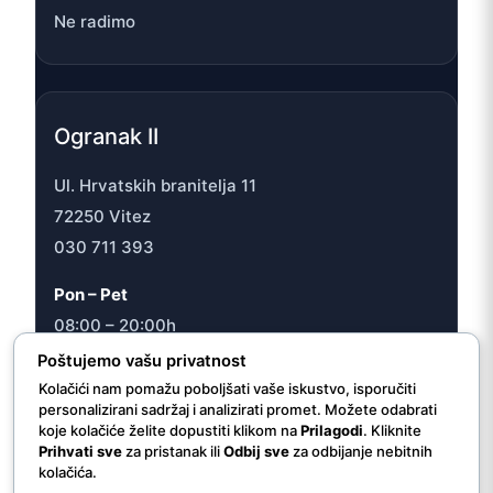
Ne radimo
Ogranak II
Ul. Hrvatskih branitelja 11
72250 Vitez
030 711 393
Pon – Pet
08:00 – 20:00h
Sub
Poštujemo vašu privatnost
08:00 – 16:30h
Kolačići nam pomažu poboljšati vaše iskustvo, isporučiti
personalizirani sadržaj i analizirati promet. Možete odabrati
koje kolačiće želite dopustiti klikom na
Prilagodi
. Kliknite
Prihvati sve
za pristanak ili
Odbij sve
za odbijanje nebitnih
kolačića.