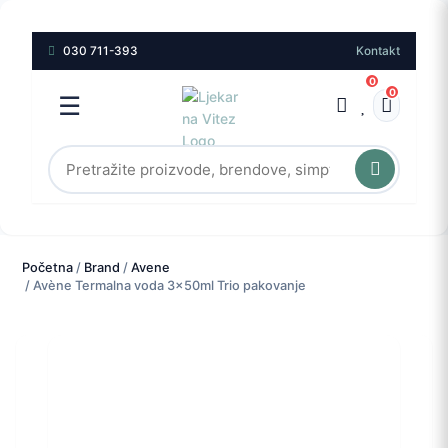
030 711-393
Kontakt
0
0
☰
Početna
/
Brand
/
Avene
/ Avène Termalna voda 3x50ml Trio pakovanje