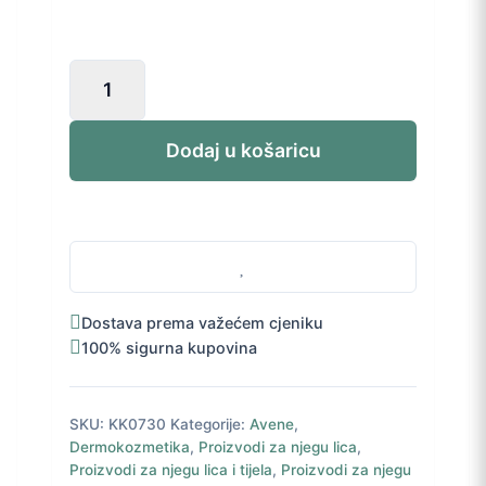
Avène
Termalna
voda
3x50ml
Dodaj u košaricu
Trio
pakovanje
količina
Dostava prema važećem cjeniku
100% sigurna kupovina
SKU:
KK0730
Kategorije:
Avene
,
Dermokozmetika
,
Proizvodi za njegu lica
,
Proizvodi za njegu lica i tijela
,
Proizvodi za njegu