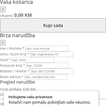
Vaša košarica
0,00 KM
Ukupno:
Kupi sada
Brza narudžba
Ime i Prezime *
Ulica i kućni broj *
Grad *
Postanski broj *
Mobitel / Telefon *
Email adresa *
Pregled narudžbe
Iznos artikala:
0,00 KM
Dostava:
Izračun nakon unosa adrese
Poštujemo vašu privatnost
Kolačići nam pomažu poboljšati vaše iskustvo,
Ukupno za platiti:
0,00 KM