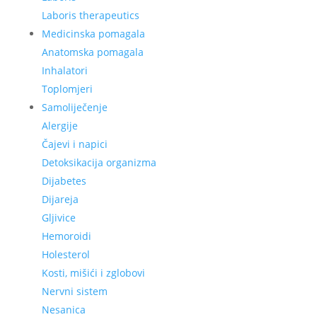
Laboris therapeutics
Medicinska pomagala
Anatomska pomagala
Inhalatori
Toplomjeri
Samoliječenje
Alergije
Čajevi i napici
Detoksikacija organizma
Dijabetes
Dijareja
Gljivice
Hemoroidi
Holesterol
Kosti, mišići i zglobovi
Nervni sistem
Nesanica