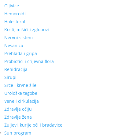
Gljivice
Hemoroidi
Holesterol
Kosti, mišići i zglobovi
Nervni sistem
Nesanica
Prehlada i gripa
Probiotici i crijevna flora
Rehidracija
Sirupi
Srce i krvne žile
Urološke tegobe
Vene i cirkulacija
Zdravlje očiju
Zdravlje žena
Žuljevi, kurije oči i bradavice
Sun program