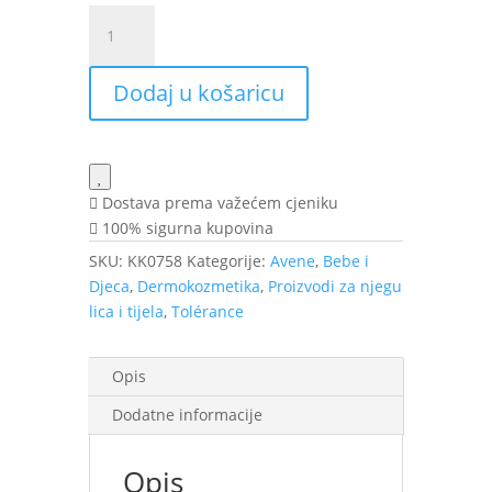
AV
TOLERANCE
CONTROL
Dodaj u košaricu
KREMA
40ml
količina
Dostava prema važećem cjeniku
100% sigurna kupovina
SKU:
KK0758
Kategorije:
Avene
,
Bebe i
Djeca
,
Dermokozmetika
,
Proizvodi za njegu
lica i tijela
,
Tolérance
Opis
Dodatne informacije
Opis