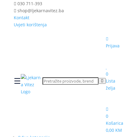
030 711-393
shop@ljekarnavitez.ba
Kontakt
Uvjeti korištenja
Prijava
0
☰
Lista
želja
0
Košarica
0,00 KM