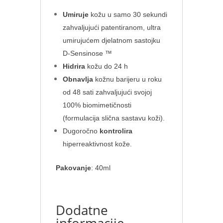
Umiruje
kožu u samo 30 sekundi
zahvaljujući patentiranom, ultra
umirujućem djelatnom sastojku
D-Sensinose ™
Hidrira
kožu do 24 h
Obnavlja
kožnu barijeru u roku
od 48 sati zahvaljujući svojoj
100% biomimetičnosti
(formulacija slična sastavu koži).
Dugoročno
kontrolira
hiperreaktivnost kože.
Pakovanje
: 40ml
Dodatne