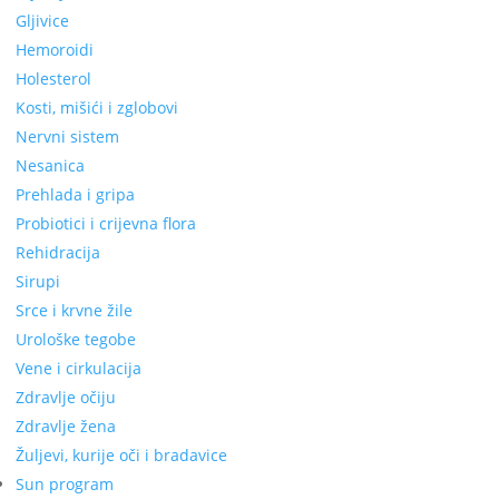
Gljivice
Hemoroidi
Holesterol
Kosti, mišići i zglobovi
Nervni sistem
Nesanica
Prehlada i gripa
Probiotici i crijevna flora
Rehidracija
Sirupi
Srce i krvne žile
Urološke tegobe
Vene i cirkulacija
Zdravlje očiju
Zdravlje žena
Žuljevi, kurije oči i bradavice
Sun program