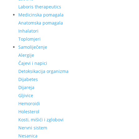
Laboris therapeutics
Medicinska pomagala
Anatomska pomagala
Inhalatori
Toplomjeri
Samoliječenje
Alergije
Čajevi i napici
Detoksikacija organizma
Dijabetes
Dijareja
Gljivice
Hemoroidi
Holesterol
Kosti, mišići i zglobovi
Nervni sistem
Nesanica