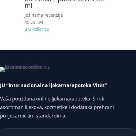
ml
Još nema recenzija
49,50
KM
U košaricu
JU “Internacionalna ljekarna/apoteka Vitez”
Vaša pouzdana online ljekarna/apoteka. Širok
asortiman lijekova, kozmetike i dodataka prehrani
po ljekarničkim standardima.