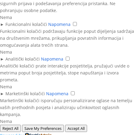
sigurnih prijava i podešavanja preferencija pristanka. Ne
pohranjuju osobne podatke.
Nema
►
Funkcionalni kolačići
Napomena
Funkcionalni kolačići podržavaju funkcije poput dijeljenja sadržaja
na društvenim mrežama, prikupljanja povratnih informacija i
omogućavanja alata trećih strana.
Nema
►
Analitički kolačići
Napomena
Analitički kolačići prate interakcije posjetitelja, pružajući uvide o
metrima poput broja posjetitelja, stope napuštanja i izvora
prometa.
Nema
►
Marketinški kolačići
Napomena
Marketinški kolačići isporučuju personalizirane oglase na temelju
vaših prethodnih posjeta i analiziraju učinkovitost oglasnih
kampanja.
Nema
Reject All
Save My Preferences
Accept All