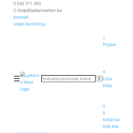
030 711-393
shop@ljekarnavitez.ba
Kontakt
Uvjeti korištenja
Prijava
0
☰
Lista
želja
0
Košarica
0,00 KM