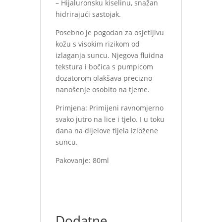
– Hijaluronsku kiselinu, snažan
hidrirajući sastojak.
Posebno je pogodan za osjetljivu
kožu s visokim rizikom od
izlaganja suncu. Njegova fluidna
tekstura i bočica s pumpicom
dozatorom olakšava precizno
nanošenje osobito na tjeme.
Primjena: Primijeni ravnomjerno
svako jutro na lice i tjelo. I u toku
dana na dijelove tijela izložene
suncu.
Pakovanje: 80ml
Dodatne