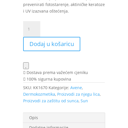
prevenirati fotostarenje, aktiničke keratoze
i UV izazvana oštećenja.
Avène
Sun
Sunsimed
Dodaj u košaricu
SPF
50+
80
ml
količina
Dostava prema važećem cjeniku
100% sigurna kupovina
SKU:
KK1670
Kategorije:
Avene
,
Dermokozmetika
,
Proizvodi za njegu lica
,
Proizvodi za zaštitu od sunca
,
Sun
Opis
Dodatne informacije