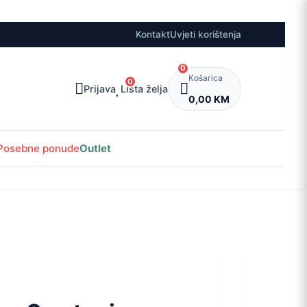
Kontakt
Uvjeti korištenja
0
Košarica
0
Prijava
Lista želja
0,00 KM
Posebne ponude
Outlet