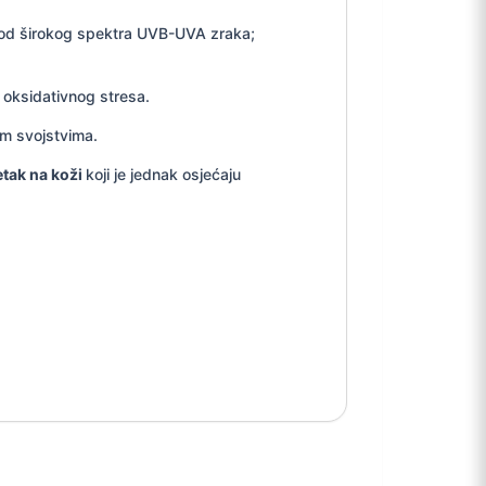
e od širokog spektra UVB-UVA zraka;
 oksidativnog stresa.
m svojstvima.
etak na koži
koji je jednak osjećaju