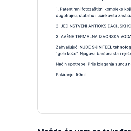
1. Patentirani fotozaštitni kompleks 
dugotrajnu, stabilnu i učinkovitu zaštit
2. JEDINSTVENI ANTIOKSIDACIJSKI KOMPL
3. AVÈNE TERMALNA IZVORSKA VODA, pre
Zahvaljujući
NUDE SKIN FEEL tehnologi
“gole kože”. Njegova baršunasta i nježn
Način upotrebe: Prije izlaganja suncu na
Pakiranje: 50ml