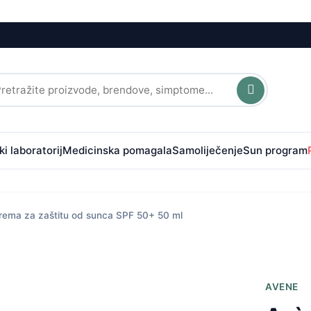
i laboratorij
Medicinska pomagala
Samoliječenje
Sun program
rema za zaštitu od sunca SPF 50+ 50 ml
AVENE