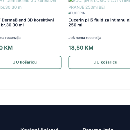
Y
EUCERIN
 DermaBlend 3D korektivni
Eucerin pH5 fluid za intimnu n
 br.30 30 ml
250 ml
ma recenzija
Još nema recenzija
00
KM
18,50
KM
U košaricu
U košaricu