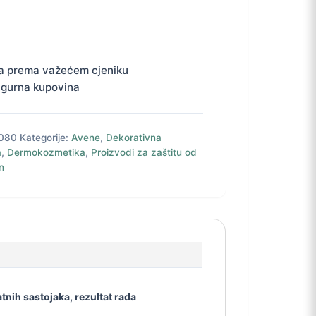
a prema važećem cjeniku
igurna kupovina
080
Kategorije:
Avene
,
Dekorativna
a
,
Dermokozmetika
,
Proizvodi za zaštitu od
n
tnih sastojaka, rezultat rada