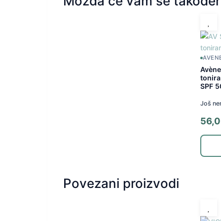
Možda će vam se također 
AVEN
Avène
tonira
SPF 5
Još ne
56,
Povezani proizvodi