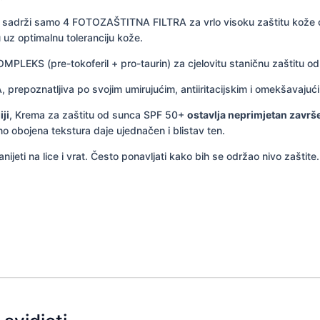
koji sadrži samo 4 FOTOZAŠTITNA FILTRA za vrlo visoku zaštitu kož
u uz optimalnu toleranciju kože.
EKS (pre-tokoferil + pro-taurin) za cjelovitu staničnu zaštitu od
poznatljiva po svojim umirujućim, antiiritacijskim i omekšavajući
ji
, Krema za zaštitu od sunca SPF 50+
ostavlja neprimjetan završ
o obojena tekstura daje ujednačen i blistav ten.
nijeti na lice i vrat. Često ponavljati kako bih se održao nivo zaštite.