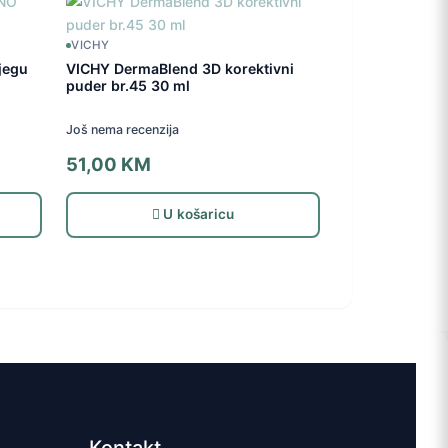
VICHY
jegu
VICHY DermaBlend 3D korektivni
puder br.45 30 ml
Još nema recenzija
51,00
KM
U košaricu
Kontakt