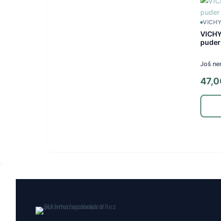
VICH
VICHY
puder
Još ne
47,