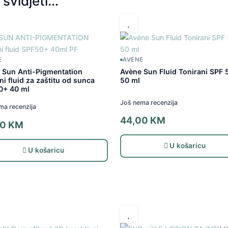
svidjeti…
E
AVENE
 Sun Anti-Pigmentation
Avène Sun Fluid Tonirani SPF 
ni fluid za zaštitu od sunca
50 ml
0+ 40 ml
Još nema recenzija
ma recenzija
44,00
KM
00
KM
U košaricu
U košaricu