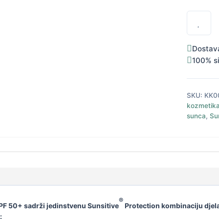
za
zaštitu
od
sunca
SPF
Dostav
50+
100% s
50
ml
količina
SKU:
KK0
kozmetik
sunca
,
Su
®
PF 50+ sadrži jedinstvenu Sunsitive
Protection kombinaciju djela
: