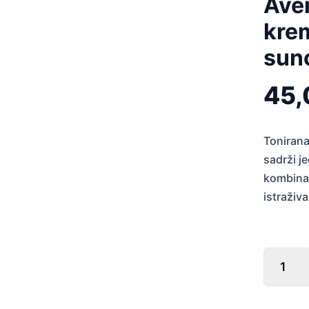
Avè
krem
sun
45
Tonirana
sadrži j
kombinac
istraživa
Avène
Sun
tonirana
krema