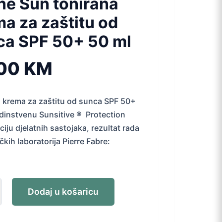
ne Sun tonirana
a za zaštitu od
ca SPF 50+ 50 ml
,00
KM
 krema za zaštitu od sunca SPF 50+
edinstvenu Sunsitive ® Protection
iju djelatnih sastojaka, rezultat rada
čkih laboratorija Pierre Fabre:
Dodaj u košaricu