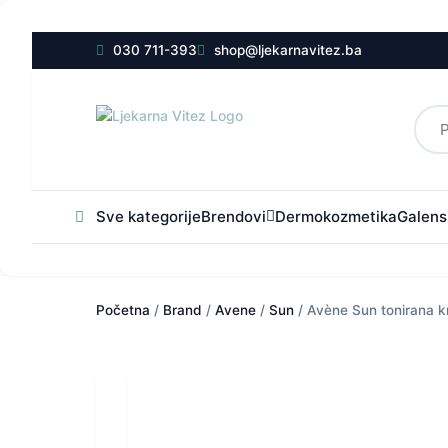
030 711-393
shop@ljekarnavitez.ba
Sve kategorije
Brendovi
Dermokozmetika
Galensk
Početna
/
Brand
/
Avene
/
Sun
/ Avène Sun tonirana k