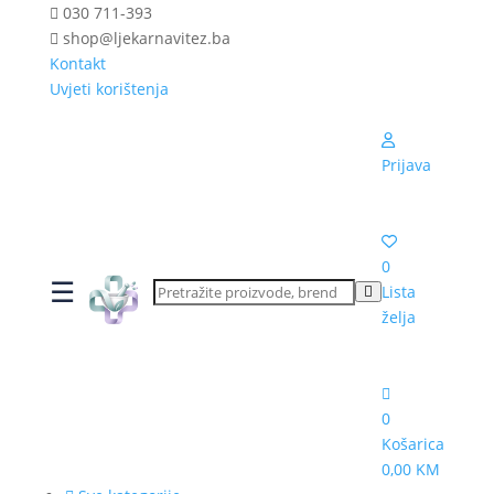
030 711-393
shop@ljekarnavitez.ba
Kontakt
Uvjeti korištenja
Prijava
0
☰
Lista
želja
0
Košarica
0,00 KM