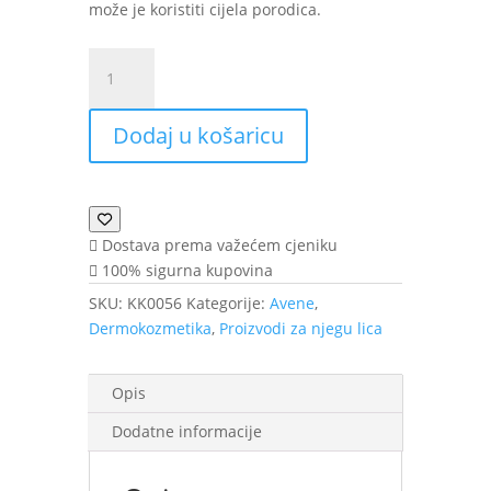
može je koristiti cijela porodica.
Avène
Cold
Cream
Dodaj u košaricu
krema
40
ml
količina
Dostava prema važećem cjeniku
100% sigurna kupovina
SKU:
KK0056
Kategorije:
Avene
,
Dermokozmetika
,
Proizvodi za njegu lica
Opis
Dodatne informacije