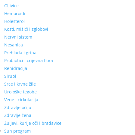
Gljivice
Hemoroidi
Holesterol
Kosti, mišići i zglobovi
Nervni sistem
Nesanica
Prehlada i gripa
Probiotici i crijevna flora
Rehidracija
Sirupi
Srce i krvne žile
Urološke tegobe
Vene i cirkulacija
Zdravlje očiju
Zdravlje žena
Žuljevi, kurije oči i bradavice
Sun program