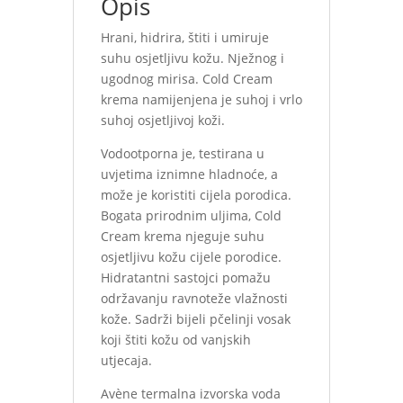
Opis
Hrani, hidrira, štiti i umiruje
suhu osjetljivu kožu. Nježnog i
ugodnog mirisa. Cold Cream
krema namijenjena je suhoj i vrlo
suhoj osjetljivoj koži.
Vodootporna je, testirana u
uvjetima iznimne hladnoće, a
može je koristiti cijela porodica.
Bogata prirodnim uljima, Cold
Cream krema njeguje suhu
osjetljivu kožu cijele porodice.
Hidratantni sastojci pomažu
održavanju ravnoteže vlažnosti
kože. Sadrži bijeli pčelinji vosak
koji štiti kožu od vanjskih
utjecaja.
Avène termalna izvorska voda