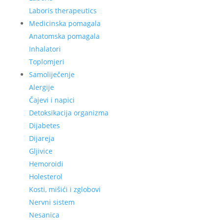
Laboris therapeutics
Medicinska pomagala
Anatomska pomagala
Inhalatori
Toplomjeri
Samoliječenje
Alergije
Čajevi i napici
Detoksikacija organizma
Dijabetes
Dijareja
Gljivice
Hemoroidi
Holesterol
Kosti, mišići i zglobovi
Nervni sistem
Nesanica