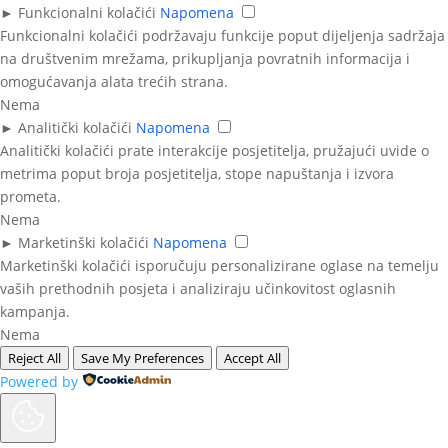
►
Funkcionalni kolačići
Napomena
Funkcionalni kolačići podržavaju funkcije poput dijeljenja sadržaja
na društvenim mrežama, prikupljanja povratnih informacija i
omogućavanja alata trećih strana.
Nema
►
Analitički kolačići
Napomena
Analitički kolačići prate interakcije posjetitelja, pružajući uvide o
metrima poput broja posjetitelja, stope napuštanja i izvora
prometa.
Nema
►
Marketinški kolačići
Napomena
Marketinški kolačići isporučuju personalizirane oglase na temelju
vaših prethodnih posjeta i analiziraju učinkovitost oglasnih
kampanja.
Nema
Reject All
Save My Preferences
Accept All
Powered by