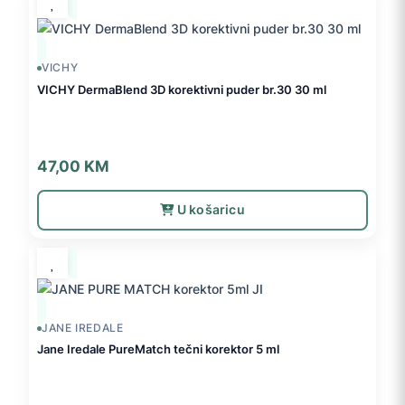
VICHY
VICHY DermaBlend 3D korektivni puder br.30 30 ml
47,00
KM
U košaricu
JANE IREDALE
Jane Iredale PureMatch tečni korektor 5 ml