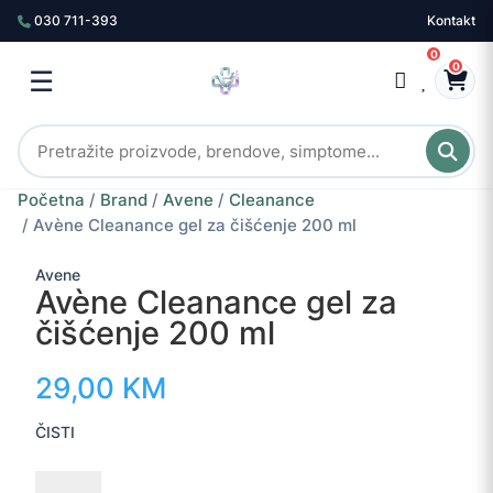
030 711-393
Kontakt
0
0
☰
Početna
/
Brand
/
Avene
/
Cleanance
/ Avène Cleanance gel za čišćenje 200 ml
Avene
Avène Cleanance gel za
čišćenje 200 ml
29,00
KM
ČISTI
Avène