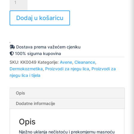
Cleanance
gel
za
Dodaj u košaricu
čišćenje
200
ml
količina
Dostava prema važećem cjeniku
100% sigurna kupovina
SKU:
KK0049
Kategorije:
Avene
,
Cleanance
,
Dermokozmetika
,
Proizvodi za njegu lica
,
Proizvodi za
njegu lica i tijela
Opis
Dodatne informacije
Opis
Nježno uklanja nečistoću i prekomjernu masnoću