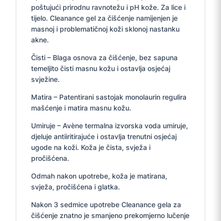
poštujući prirodnu ravnotežu i pH kože. Za lice i
tijelo. Cleanance gel za čišćenje namijenjen je
masnoj i problematičnoj koži sklonoj nastanku
akne.
Čisti – Blaga osnova za čišćenje, bez sapuna
temeljito čisti masnu kožu i ostavlja osjećaj
svježine.
Matira – Patentirani sastojak monolaurin regulira
mašćenje i matira masnu kožu.
Umiruje – Avène termalna izvorska voda umiruje,
djeluje antiiritirajuće i ostavlja trenutni osjećaj
ugode na koži. Koža je čista, svježa i
pročišćena.
Odmah nakon upotrebe, koža je matirana,
svježa, pročišćena i glatka.
Nakon 3 sedmice upotrebe Cleanance gela za
čišćenje znatno je smanjeno prekomjerno lučenje