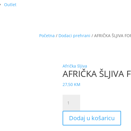
Outlet
Početna
/
Dodaci prehrani
/ AFRIČKA ŠLJIVA FO
Afrička šljiva
AFRIČKA ŠLJIVA 
27,50
KM
AFRIČKA
ŠLJIVA
FORTE
Dodaj u košaricu
cap.
a