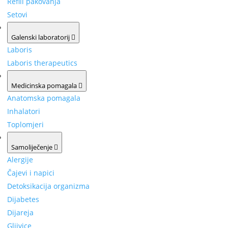
Refill pakovanja
Setovi
Galenski laboratorij
Laboris
Laboris therapeutics
Medicinska pomagala
Anatomska pomagala
Inhalatori
Toplomjeri
Samoliječenje
Alergije
Čajevi i napici
Detoksikacija organizma
Dijabetes
Dijareja
Gljivice