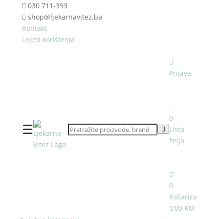
030 711-393
shop@ljekarnavitez.ba
Kontakt
Uvjeti korištenja
Prijava
0
☰
Lista
želja
0
Košarica
0,00 KM