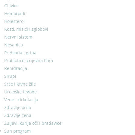
Gljivice
Hemoroidi
Holesterol
Kosti, mišići i zglobovi
Nervni sistem
Nesanica
Prehlada i gripa
Probiotici i crijevna flora
Rehidracija
Sirupi
Srce i krvne žile
Urološke tegobe
Vene i cirkulacija
Zdravlje očiju
Zdravlje žena
Žuljevi, kurije oči i bradavice
Sun program