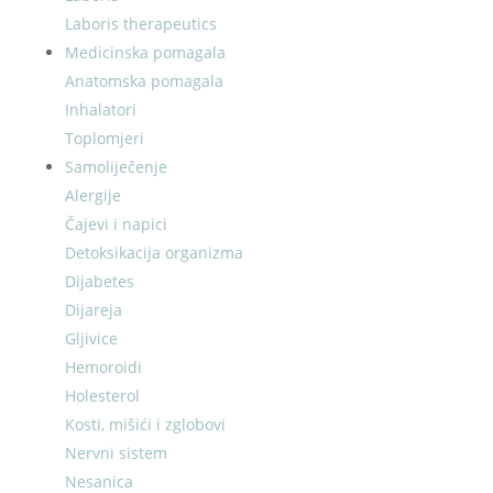
Laboris therapeutics
Medicinska pomagala
Anatomska pomagala
Inhalatori
Toplomjeri
Samoliječenje
Alergije
Čajevi i napici
Detoksikacija organizma
Dijabetes
Dijareja
Gljivice
Hemoroidi
Holesterol
Kosti, mišići i zglobovi
Nervni sistem
Nesanica