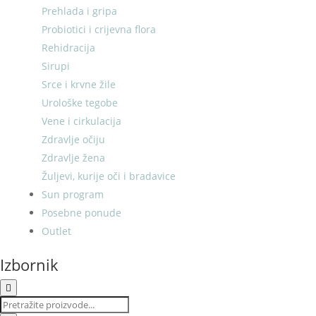
Prehlada i gripa
Probiotici i crijevna flora
Rehidracija
Sirupi
Srce i krvne žile
Urološke tegobe
Vene i cirkulacija
Zdravlje očiju
Zdravlje žena
Žuljevi, kurije oči i bradavice
Sun program
Posebne ponude
Outlet
Izbornik