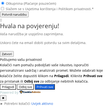
Otkupnina (Plaćanje pouzećem)
Slažem se s Uvjetima korištenja i Politikom privatnosti.*
Potvrdi narudzbu
Hvala na povjerenju!
Vaša narudžba je uspješno zaprimljena.
Uskoro ćete na email dobiti potvrdu sa svim detaljima.
Zatvori
Poštujemo vašu privatnost
Kolačići nam pomažu poboljšati vaše iskustvo, isporučiti
personalizirani sadržaj i analizirati promet. Možete odabrati koje
kolačiće želite dopustiti klikom na
Prilagodi
. Kliknite
Prihvati sve
za pristanak ili
Odbij sve
za odbijanje nebitnih kolačića.
Prilagodi
Odbij sve
Prihvati sve
Powered by
✖
►
Potrebni kolačići
Uvijek aktivno